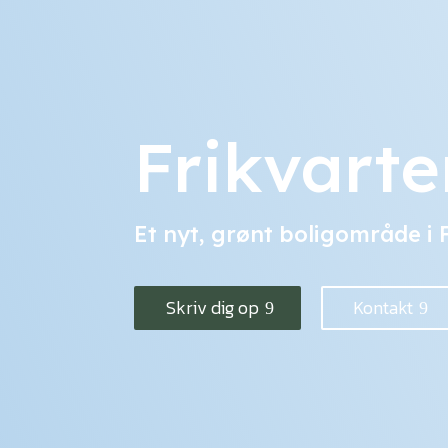
Frikvarte
Et nyt, grønt boligområde i
Skriv dig op
Kontakt